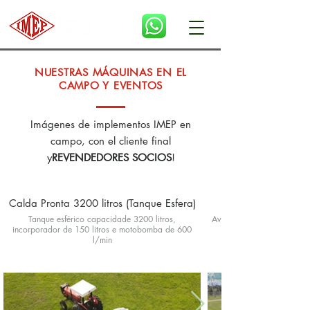
NUESTRAS MÁQUINAS EN EL
CAMPO Y EVENTOS
Imágenes de implementos IMEP en
campo, con el cliente final
y
REVENDEDORES SOCIOS
!
Calda Pronta 3200 litros (Tanque Esfera)
Tanque esférico capacidade 3200 litros,
Avalanche 2000-14 y Avant
incorporador de 150 litros e motobomba de 600
l/min