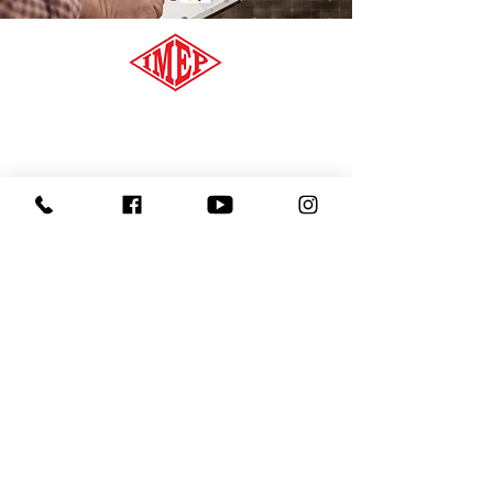
Trabaja con nosotros
Política de privacidad
Área Representativa
IMEP - Industria Mecánica Pompéia LTDA.
Avenida Industrial, 200 - Distrito Industrial I
CEP
17586-202
Pompéia-SP / Brasil
+55 14 3405-1400
|
+55 14 99669-0143
imep@imep.ind.br
©2020 por IMEP Agrícola. Todos los derechos reservados
IMEP.