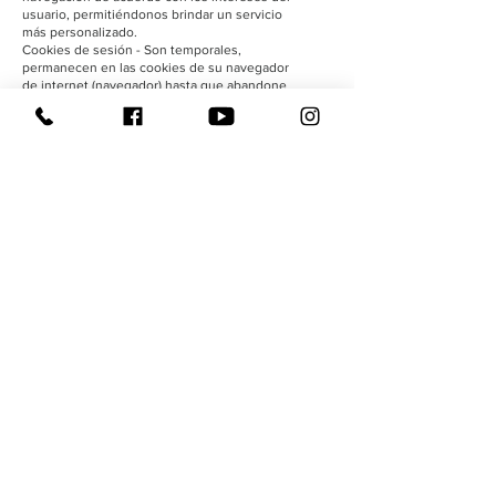
usuario, permitiéndonos brindar un servicio
más personalizado.
Cookies de sesión - Son temporales,
permanecen en las cookies de su navegador
de internet (navegador) hasta que abandone
el sitio web. La información obtenida nos
permite identificar problemas y brindar una
mejor experiencia de navegación.
Después de autorizar el uso de cookies, el
usuario siempre puede desactivar parte o la
totalidad de nuestras cookies.
Todos los navegadores permiten al usuario
aceptar, rechazar o eliminar cookies, es
decir, seleccionando la configuración
adecuada en el navegador respectivo. Puede
configurar las cookies en el menú de
"opciones" o "preferencias" de su navegador.
Cabe señalar que, al deshabilitar las cookies,
es posible que algunos servicios web no
funcionen correctamente, afectando, parcial
o totalmente, la navegación por el sitio web.
Le recordamos que al deshabilitar las
cookies, es posible que partes de nuestro
sitio web no funcionen correctamente.
Regresar a la página principal