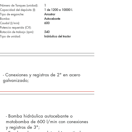
Número de Tanques (unidad):
1
Capacidad del depósito (l):
1 de 1200 a 10000 l.
Tipo de enganche:
Arrastrar
Bomba:
Autocebante
Caudal (l/min):
600
Potencia requerida (CV):
Rotación de trabajo (rpm):
540
Tipo de unidad:
hidráulica del tractor
Componentes estándar (de serie):
- Conexiones y registros de 2" en acero
galvanizado;
Opcional:
- Bomba hidráulica autocebante o
motobomba de 600 l/min con conexiones
y registros de 3";