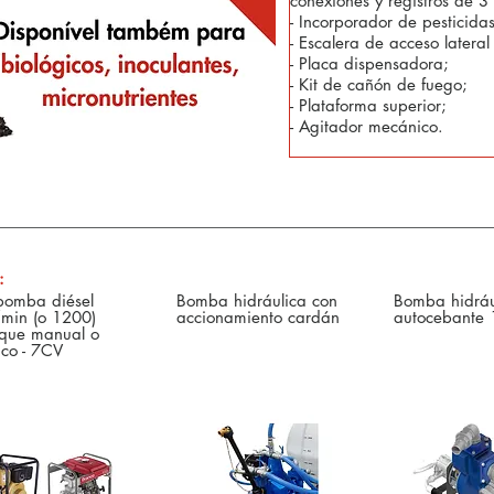
conexiones y registros de 3
- Incorporador de pesticidas
- Escalera de acceso lateral 
- Placa dispensadora;
- Kit de cañón de fuego;
- Plataforma superior;
- Agitador mecánico.
Comandos Defensivos y Tecnología en Agricultura de Precisión
:
bomba diésel
Bomba hidráulica con
Bomba hidráu
min (o 1200)
accionamiento cardán
autocebante 
que manual o
ico - 7CV