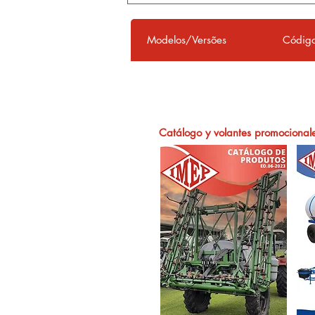
Modelos/Versões
Códig
Catálogo y volantes promocional