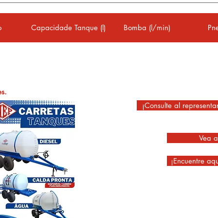
o
Capacidade Tanque (l)
Bomba (l/min)
Pn
es.
¡Consulte al representa
Vea a
¡Encuentre aqu