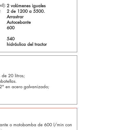
d):
2 volúmenes iguales
:
2 de 1200 a 5500.
Arrastrar
Autocebante
600
540
hidráulica del tractor
s estándar (de serie):
 de 20 litros;
abotellas.
 2" en acero galvanizado;
Opcional:
bante o motobomba de 600 l/min con