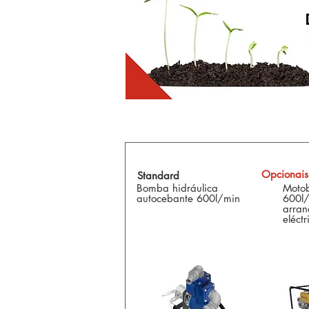
Opcionais
Standard
Bomba hidráulica
Moto
autocebante 600l/min
600l/
arran
eléctr