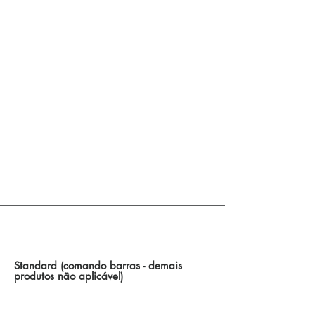
Control de Accionamientos de Barra / Otras
Opciones
Standard (comando barras - demais
produtos não aplicável)