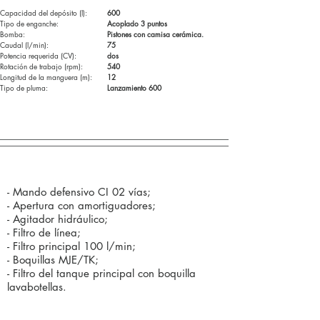
Capacidad del depósito (l):
600
Tipo de enganche:
Acoplado 3 puntos
Bomba:
Pistones con camisa cerámica.
Caudal (l/min):
75
Potencia requerida (CV):
dos
Rotación de trabajo (rpm):
540
Longitud de la manguera (m):
12
Tipo de pluma:
Lanzamiento 600
Componentes estándar (de serie):
- Mando defensivo CI 02 vías;
- Apertura con amortiguadores;
- Agitador hidráulico;
- Filtro de línea;
- Filtro principal 100 l/min;
- Boquillas MJE/TK;
- Filtro del tanque principal con boquilla
lavabotellas.