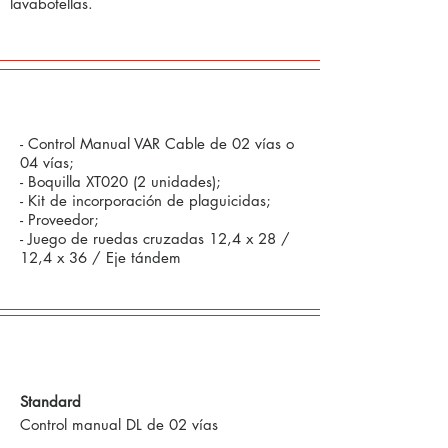
lavabotellas.
Opcional:
- Control Manual VAR Cable de 02 vías o
04 vías;
- Boquilla XT020 (2 unidades);
- Kit de incorporación de plaguicidas;
- Proveedor;
- Juego de ruedas cruzadas 12,4 x 28 /
12,4 x 36 / Eje tándem
Comandos Defensivos y Tecnología en
Agricultura de Precisión
Standard
Control manual DL de 02 vías