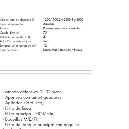
Especificaciones tecnicas:
Capacidad del depósito (l):
1200,1500.2 y 2500.3 y 4000
Tipo de enganche:
Arrastrar
Bomba:
Pistones con camisa cerámica.
Caudal (l/min):
75
Potencia requerida (CV):
4
Rotación de trabajo (rpm):
540
Longitud de la manguera (m):
12
Tipo de pluma:
Lanza 600 / Boquilla / Pistola
Componentes estándar (de serie):
- Mando defensivo DL 02 vías;
- Apertura con amortiguadores;
- Agitador hidráulico;
- Filtro de línea;
- Filtro principal 100 l/min;
- Boquillas MJE/TK;
- Filtro del tanque principal con boquilla