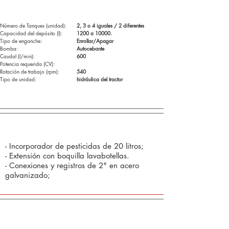
Especificaciones tecnicas:
Número de Tanques (unidad):
2, 3 o 4 iguales / 2 diferentes
Capacidad del depósito (l):
1200 a 10000.
Tipo de enganche:
Enrollar/Apagar
Bomba:
Autocebante
Caudal (l/min):
600
Potencia requerida (CV):
Rotación de trabajo (rpm):
540
Tipo de unidad:
hidráulica del tractor
Componentes estándar (de serie):
- Incorporador de pesticidas de 20 litros;
- Extensión con boquilla lavabotellas.
- Conexiones y registros de 2" en acero
galvanizado;
Opcional: