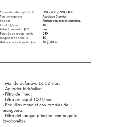
Capacidad del depósito (l):
300 / 400 / 600 / 800
Tipo de enganche:
Acoplado 3 puntos
Bomba:
Pistones con camisa cerámica.
Caudal (l/min):
40
Potencia requerida (CV):
dos
Rotación de trabajo (rpm):
540
Longitudes de barra (m):
10
Distancia entre boquillas (cm):
50 (0,50 m)
Componentes estándar (de serie):
- Mando defensivo DL 02 vías;
- Agitador hidráulico;
- Filtro de línea;
- Filtro principal 100 l/min;
- Boquillas monojet con ramales de
manguera;
- Filtro del tanque principal con boquilla
lavabotellas.