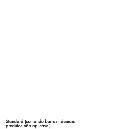
Control de Accionamientos de Barra / Otras
Opciones
Standard (comando barras - demais
produtos não aplicável)