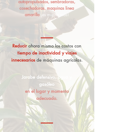
autopropulsados, sembradoras,
cosechadoras, maquinas linea
amarilla
¡es mucho más!
Reducir
ahora mismo los costos con
tiempo de inactividad y viajes
innecesarios
de máquinas agrícolas.
Jarabe defensivo, agua y
gasóleo
en el lugar y momento
adecuado.