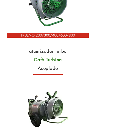
TRUENO 200/300/400/600/800
atomizador turbo
Café Turbina
Acoplado